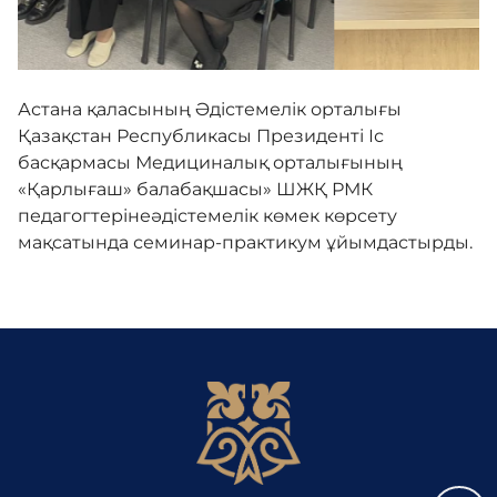
Медиа
Астана қаласының Әдістемелік орталығы
Қазақстан Республикасы Президенті Іс
Комплаенс-офицер
басқармасы Медициналық орталығының
«Қарлығаш» балабақшасы» ШЖҚ РМК
Кері байланыс
педагогтерінеәдістемелік көмек көрсету
мақсатында семинар-практикум ұйымдастырды.
Адалдық алаңы
Бірыңғай сөздік