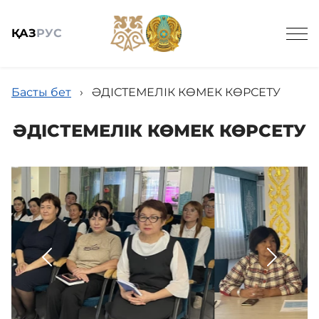
ҚАЗ
РУС
Басты бет
›
ӘДІСТЕМЕЛІК КӨМЕК КӨРСЕТУ
ӘДІСТЕМЕЛІК КӨМЕК КӨРСЕТУ
Жалпы мәлімет
Балабақшалар
Виртуалды әдістемелік кабинет
Ғылыми-практикалық журнал