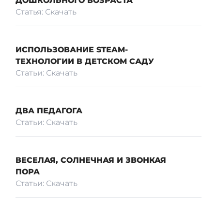
ДОШКОЛЬНОГО ВОЗРАСТА
Статья: Скачать
Медиа
ИСПОЛЬЗОВАНИЕ STEAM-
Комплаенс-офицер
ТЕХНОЛОГИИ В ДЕТСКОМ САДУ
Статьи: Скачать
Обратная связь
ДВА ПЕДАГОГА
Статьи: Скачать
Адалдық алаңы
ВЕСЕЛАЯ, СОЛНЕЧНАЯ И ЗВОНКАЯ
Единый словарь
ПОРА
Статьи: Скачать
Версия для слабовидящих