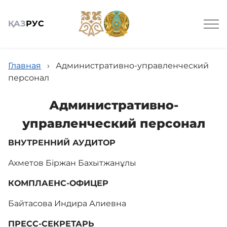
ҚАЗ
РУС
Главная
›
Административно-управленческий
персонал
Административно-
Общие сведения
управленческий персонал
ВНУТРЕННИЙ АУДИТОР
Детские сады
Ахметов Біржан Бахытжанұлы
КОМПЛАЕНС-ОФИЦЕР
Вирутальный методический кабинет
Байтасова Индира Алиевна
Научно-практический журнал
ПРЕСС-СЕКРЕТАРЬ