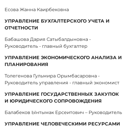
Есова Жанна Каирбековна
Медиа
УПРАВЛЕНИЕ БУХГАЛТЕРСКОГО УЧЕТА И
ОТЧЕТНОСТИ
Комплаенс-офицер
Бабашова Дария Сатыбалдыновна -
Руководитель - главный бухгалтер
Обратная связь
УПРАВЛЕНИЕ ЭКОНОМИЧЕСКОГО АНАЛИЗА И
ПЛАНИРОВАНИЯ
Адалдық алаңы
Толегенова Гульмира Орымбасаровна -
Руководитель управления - главный экономист
УПРАВЛЕНИЕ ГОСУДАРСТВЕННЫХ ЗАКУПОК
Единый словарь
И ЮРИДИЧЕСКОГО СОПРОВОЖДЕНИЯ
Балабеков Ынтымак Ерсеитович – Руководитель
Версия для слабовидящих
УПРАВЛЕНИЕ ЧЕЛОВЕЧЕСКИМИ РЕСУРСАМИ