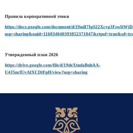
Правила корпоративной этики
https://docs.google.com/document/d/19udI7IpS22Xcyg3FswItWj
usp=sharing&ouid=116834040393852371847&rtpof=true&sd=tr
Утвержденный план 2026
https://drive.google.com/file/d/19deXtndaBnhAA-
U4J5ncfUvAfXCDtFpH/view?usp=sharing