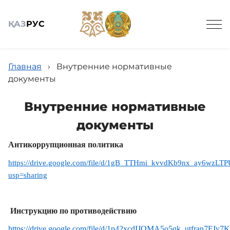
ҚАЗ
РУС
Главная
›
Внутренние нормативные
документы
Внутренние нормативные
Общие сведения
документы
Антикор
рупционная
политика
Детские сады
https://drive.google.com/file/d/1gB_TTHmi_kvvdKb9nx_ay6wzLT
usp=sharing
Вирутальный методический кабинет
И
нструкцию
по
противодействию
Научно-практический журнал
https://drive.google.com/file/d/1p42xcdIJQMA5o5qk_utfran7FJ