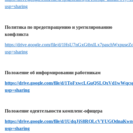
usp=sharing
Медиа
Политика по предотвращению и урегилированию
конфликта
Комплаенс-офицер
https://drive.google.com/file/d/1HsU7nGxGtbxlLx7paschWxpuse
usp=sharing
Обратная связь
Положение об информировании работникам
Адалдық алаңы
https://drive.google.com/file/d/1ToFxwcLGuQSLQxVd1wWq
usp=sharing
Единый словарь
Положение одеятельности компленс-офицера
Версия для слабовидящих
https://drive.google.com/file/d/1UdqJjS8RQLcVYUGOdnaKw
usp=sharing