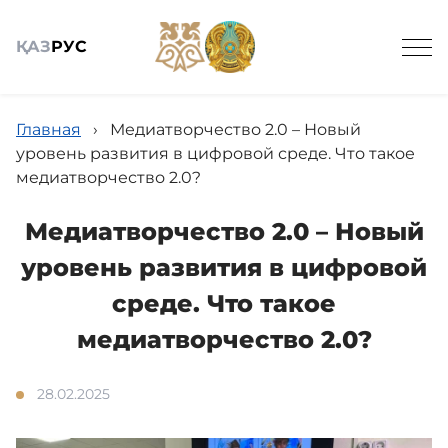
ҚАЗ
РУС
Главная
›
Медиатворчество 2.0 – Новый
уровень развития в цифровой среде. Что такое
медиатворчество 2.0?
Общие сведения
Медиатворчество 2.0 – Новый
уровень развития в цифровой
Детские сады
среде. Что такое
медиатворчество 2.0?
Вирутальный методический кабинет
28.02.2025
Научно-практический журнал