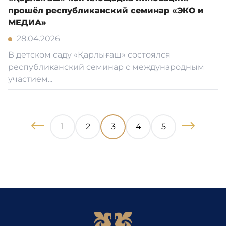
прошёл республиканский семинар «ЭКО и
МЕДИА»
28.04.2026
В детском саду «Қарлығаш» состоялся
республиканский семинар с международным
участием...
1
2
3
4
5