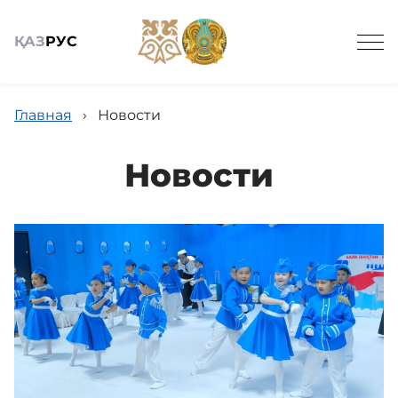
ҚАЗ
РУС
Главная
›
Новости
Новости
Общие сведения
Детские сады
Вирутальный методический кабинет
Научно-практический журнал