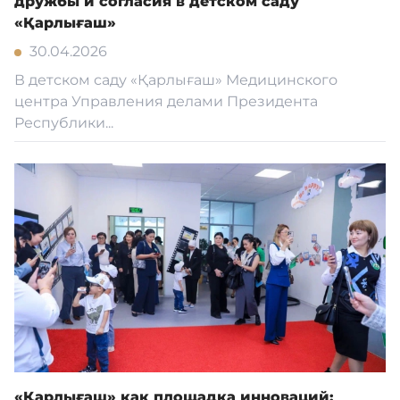
дружбы и согласия в детском саду
«Қарлығаш»
30.04.2026
В детском саду «Қарлығаш» Медицинского
центра Управления делами Президента
Республики...
«Қарлығаш» как площадка инноваций: