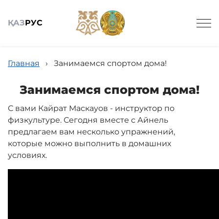
ҚАЗ
РУС
Главная
›
Занимаемся спортом дома!
Занимаемся спортом дома!
С вами Кайрат Маскауов - инструктор по
Общие сведения
физкультуре. Сегодня вместе с Айнель
предлагаем вам несколько упражнений,
Детские сады
которые можно выполнить в домашних
условиях.
Вирутальный методический кабинет
Научно-практический журнал